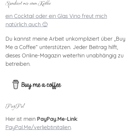
Spendiert mir einen Kaffee
ein Cocktail oder ein Glas Vino freut mich
natürlich auch 🙂
S
e
Du kannst meine Arbeit unkompliziert über „Buy
a
Me a Coffee“ unterstützen. Jeder Beitrag hilft,
r
dieses Online-Magazin weiterhin unabhängig zu
c
betreiben.
h
f
o
r
:
PayPal
Hier ist mein
PayPay.Me-Link
:
PayPal.Me/verliebtinitalien
.