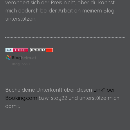
verändert sich der Preis nicht, aber du kannst
e
mich dadurch bei der Arbeit an meinem Blog
S
r
e
unterstützen.
B
a
e
r
c
i
h
t
f
r
o
ä
r
:
g
e
Buche deine Unterkunft über diesen
Link* bei
Booking.com
bzw. stay22 und unterstütze mich
damit.