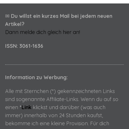
t
e
✉
Du willst ein kurzes Mail bei jedem neuen
n
Artikel?
n
Dann melde dich gleich hier an!
u
m
ISSN: 3061-1636
m
e
r
Information zu Werbung:
i
e
Alle mit Sternchen (*) gekennzeichneten Links
r
sind sogenannte Affiliate-Links. Wenn du auf so
u
einen
*
Link
klickst und darüber (was auch
n
immer) innerhalb von 24 Stunden kaufst,
g
bekomme ich eine kleine Provision. Für dich
d