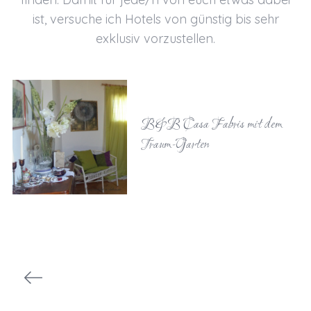
ist, versuche ich Hotels von günstig bis sehr
exklusiv vorzustellen.
B&B Casa Fabris mit dem
Traum-Garten
S
e
i