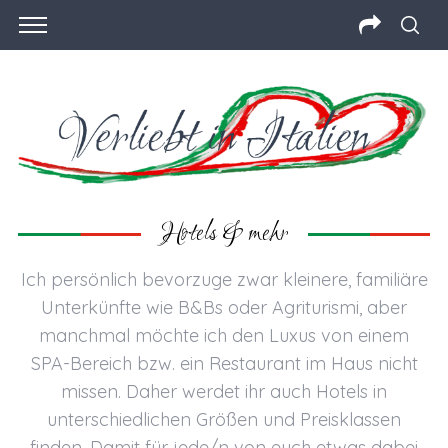
Hotels & mehr
Ich persönlich bevorzuge zwar kleinere, familiäre
Unterkünfte wie B&Bs oder Agriturismi, aber
manchmal möchte ich den Luxus von einem
SPA-Bereich bzw. ein Restaurant im Haus nicht
missen. Daher werdet ihr auch Hotels in
unterschiedlichen Größen und Preisklassen
finden. Damit für jede/n von euch etwas dabei