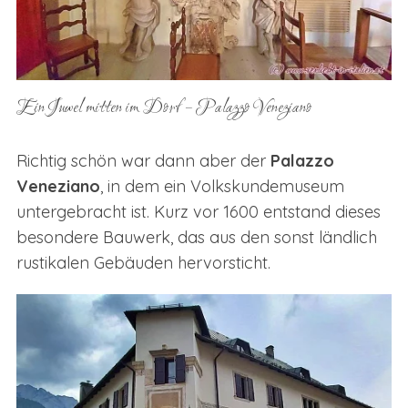
Ein Juwel mitten im Dorf – Palazzo Veneziano
Richtig schön war dann aber der
Palazzo
Veneziano
, in dem ein Volkskundemuseum
S
untergebracht ist. Kurz vor 1600 entstand dieses
e
a
besondere Bauwerk, das aus den sonst ländlich
r
rustikalen Gebäuden hervorsticht.
c
h
f
o
r
: