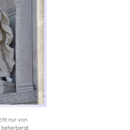
icht nur von
n beherbergt.