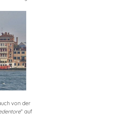
auch von der
edentore
” auf