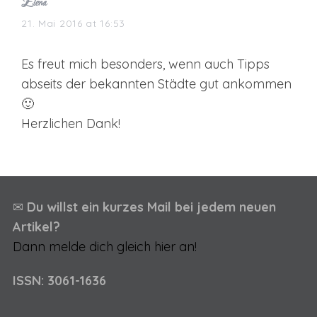
s
Elena
a
21. Mai 2016 at 16:53
y
s
Es freut mich besonders, wenn auch Tipps
:
abseits der bekannten Städte gut ankommen
🙂
Herzlichen Dank!
✉
Du willst ein kurzes Mail bei jedem neuen
Artikel?
Dann melde dich gleich hier an!
ISSN: 3061-1636