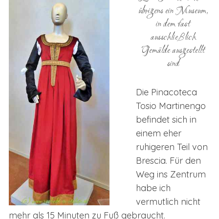
übrigens ein Museum,
in dem fast
ausschließlich
Gemälde ausgestellt
sind
Die Pinacoteca
Tosio Martinengo
befindet sich in
einem eher
ruhigeren Teil von
Brescia. Für den
Weg ins Zentrum
habe ich
vermutlich nicht
mehr als 15 Minuten zu Fuß gebraucht.