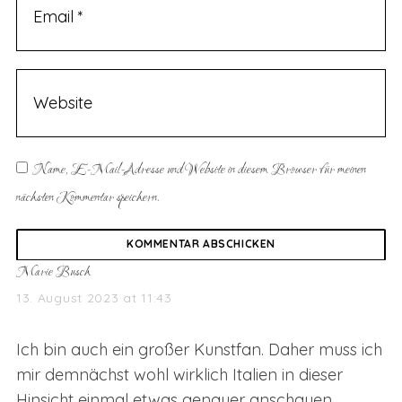
Name, E-Mail-Adresse und Website in diesem Browser für meinen
nächsten Kommentar speichern.
s
Marie Busch
a
13. August 2023 at 11:43
y
s
Ich bin auch ein großer Kunstfan. Daher muss ich
:
mir demnächst wohl wirklich Italien in dieser
Hinsicht einmal etwas genauer anschauen.