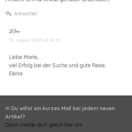
Antworten
s
Elena
a
15. August 2023 at 14:19
y
s
Liebe Marie,
:
viel Erfolg bei der Suche und gute Reise.
Elena
✉
Du willst ein kurzes Mail bei jedem neuen
Artikel?
Dann melde dich gleich hier an!