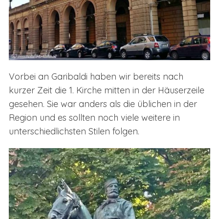
Vorbei an Garibaldi haben wir bereits nach
kurzer Zeit die 1. Kirche mitten in der Häuserzeile
S
gesehen. Sie war anders als die üblichen in der
e
Region und es sollten noch viele weitere in
a
unterschiedlichsten Stilen folgen.
r
c
h
f
o
r
: