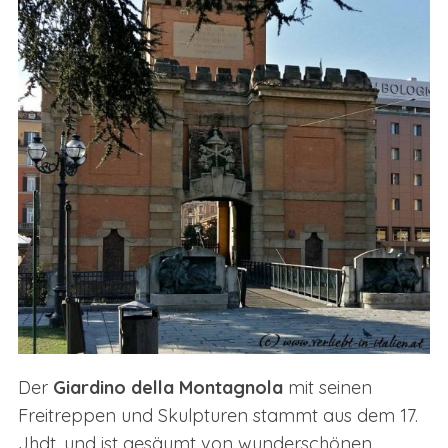
Der
Giardino della Montagnola
mit seinen
Freitreppen und Skulpturen stammt aus dem 17.
Jhdt. und ist gesäumt von wunderschönen