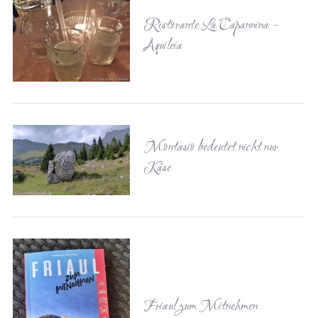
Ristorante La Capannina –
Aquileia
Montasio bedeutet nicht nur
Käse
Friaul zum Mitnehmen