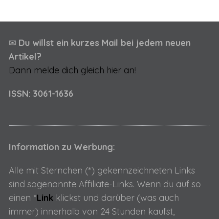
i
t
e
✉
Du willst ein kurzes Mail bei jedem neuen
n
Artikel?
n
Dann melde dich gleich hier an!
u
m
ISSN: 3061-1636
m
e
r
Information zu Werbung:
i
e
Alle mit Sternchen (*) gekennzeichneten Links
r
sind sogenannte Affiliate-Links. Wenn du auf so
u
einen
*
Link
klickst und darüber (was auch
n
immer) innerhalb von 24 Stunden kaufst,
g