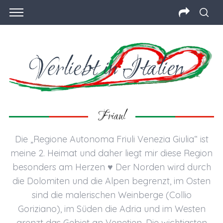
Friaul
Die „Regione Autonoma Friuli Venezia Giulia“ ist
meine 2. Heimat und daher liegt mir diese Region
besonders am Herzen ♥ Der Norden wird durch
die Dolomiten und die Alpen begrenzt, im Osten
sind die malerischen Weinberge (Collio
Goriziano), im Süden die Adria und im Westen
grenzt das Gebiet an Venetien. Die wichtigsten