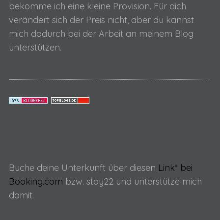
bekomme ich eine kleine Provision. Für dich
d
verändert sich der Preis nicht, aber du kannst
e
mich dadurch bei der Arbeit an meinem Blog
r
unterstützen.
B
e
i
t
r
ä
g
e
Buche deine Unterkunft über diesen
Link* bei
Booking.com
bzw. stay22 und unterstütze mich
damit.